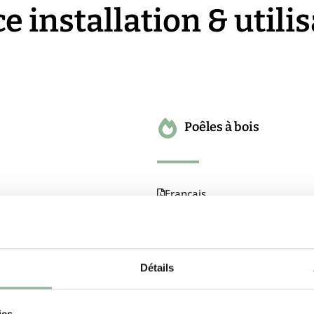
e installation & utili
Poêles à bois
Français
Deutsch
English
Détails
Español
ies.