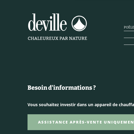
n
s
e
n
POÊLE
t
e
m
e
n
t
Besoin d'informations ?
Vous souhaitez investir dans un appareil de chauffa
ASSISTANCE APRÈS-VENTE UNIQUEME