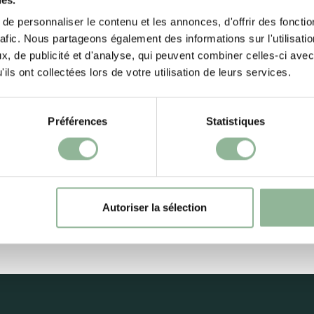
Italiano
e personnaliser le contenu et les annonces, d'offrir des fonctio
Nederlands
rafic. Nous partageons également des informations sur l'utilisati
, de publicité et d'analyse, qui peuvent combiner celles-ci avec
Portugués
ils ont collectées lors de votre utilisation de leurs services.
Ελληνικά
Préférences
Statistiques
Polski
Pусский
Română
Autoriser la sélection