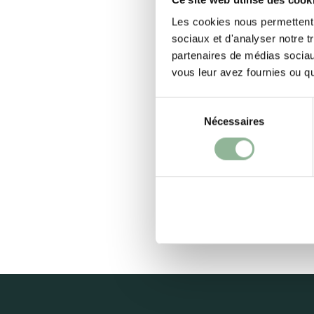
Italiano
Les cookies nous permettent d
Nederlands
sociaux et d'analyser notre t
partenaires de médias sociaux
Portugués
vous leur avez fournies ou qu'
Ελληνικά
S
Nécessaires
é
Polski
l
e
Pусский
c
t
Română
i
o
n
d
u
c
o