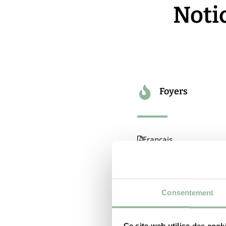
Notic
Foyers
Français
Deutsch
English
Consentement
Español
Ce site web utilise des cook