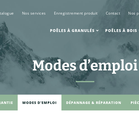
talogue
Nos services
Enregistrement produit
Contact
Nos p
POÊLES À GRANULÉS
POÊLES À BOIS
Modes d’emploi
RANTIE
MODES D'EMPLOI
DÉPANNAGE & RÉPARATION
PIÈ