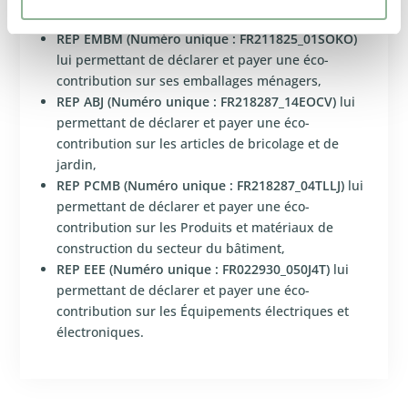
n
t
REP EMBM (Numéro unique : FR211825_01SOKO)
e
lui permettant de déclarer et payer une éco-
m
contribution sur ses emballages ménagers,
e
REP ABJ (Numéro unique : FR218287_14EOCV)
lui
permettant de déclarer et payer une éco-
n
contribution sur les articles de bricolage et de
t
jardin,
REP PCMB (Numéro unique : FR218287_04TLLJ)
lui
permettant de déclarer et payer une éco-
contribution sur les Produits et matériaux de
construction du secteur du bâtiment,
REP EEE (Numéro unique : FR022930_050J4T)
lui
permettant de déclarer et payer une éco-
contribution sur les Équipements électriques et
électroniques.