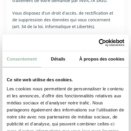
traitement de votre demande par INVICTA SASU.
Vous disposez d’un droit d’accès, de rectification et
de suppression des données qui vous concernent
(art. 34 de la loi, Informatique et Libertés).
Vous pouvez exercer ce droit en écrivant à l’adresse
suivante :
INVICTA GROUP SASU
Consentement
Détails
À propos des cookies
LIEUDIT LE FAUBOURG
F-08350 DONCHERY
France
Ce site web utilise des cookies.
accueil@invicta-group.fr
Les cookies nous permettent de personnaliser le contenu
et les annonces, d'offrir des fonctionnalités relatives aux
Malgré le soin apporté au traitement des
médias sociaux et d'analyser notre trafic. Nous
informations, INVICTA GROUP SASU décline toute
partageons également des informations sur l'utilisation de
responsabilité concernant les erreurs ou omissions
notre site avec nos partenaires de médias sociaux, de
portant sur les informations diffusées sur ce site.
publicité et d'analyse, qui peuvent combiner celles-ci
INVICTA GROUP SASU ne peut être tenue responsable
avec d'autres informations que vous leur avez fournies