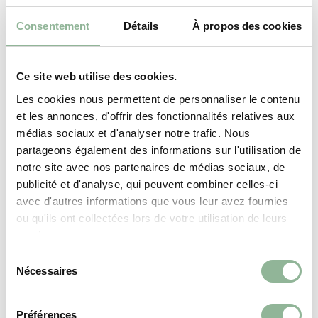
Consentement
Détails
À propos des cookies
Ce site web utilise des cookies.
Les cookies nous permettent de personnaliser le contenu
et les annonces, d'offrir des fonctionnalités relatives aux
médias sociaux et d'analyser notre trafic. Nous
partageons également des informations sur l'utilisation de
POÊLES À BOIS ÉTANCHES
notre site avec nos partenaires de médias sociaux, de
publicité et d'analyse, qui peuvent combiner celles-ci
Poêle à Bois Étanche en Acier EGUZKI mural / à
avec d'autres informations que vous leur avez fournies
poser
ou qu'ils ont collectées lors de votre utilisation de leurs
services.
Ô temps suspends ton vol ! Laisse-moi admirer le
design éthéré du poêle Eguzki et savourer…
S
Nécessaires
é
l
e
Préférences