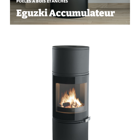
POÊLES À BOIS ÉTANCHES
Eguzki Accumulateur