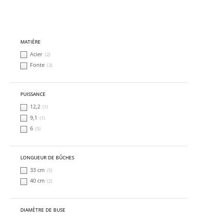
MATIÈRE
Acier
(2)
Fonte
(3)
PUISSANCE
12,2
(1)
9,1
(1)
6
(5)
LONGUEUR DE BÛCHES
33 cm
(5)
40 cm
(2)
DIAMÈTRE DE BUSE