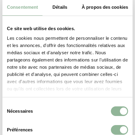
Bordeaux : C086AD03
Consentement
Détails
À propos des cookies
Bleu nuit : C086AD06
Ce site web utilise des cookies.
Plaque de cuisson en fonte
Les cookies nous permettent de personnaliser le contenu
et les annonces, d'offrir des fonctionnalités relatives aux
Matériau durable et 100% recyclable, la fonte est le
matériau idéal pour le chauffage car il possède une
médias sociaux et d'analyser notre trafic. Nous
excellente conductivité thermique et une forte
partageons également des informations sur l'utilisation de
inertie.
notre site avec nos partenaires de médias sociaux, de
publicité et d'analyse, qui peuvent combiner celles-ci
avec d'autres informations que vous leur avez fournies
Rangement pratique
ou qu'ils ont collectées lors de votre utilisation de leurs
services.
Tiroir coulissant sur le bas de la cuisinière.
S
Nécessaires
é
l
Système de post-combustion
e
Préférences
c