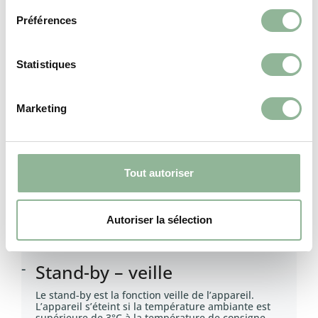
e
Préférences
c
t
Régulation de la puissance
i
Statistiques
(10) ou de la température
o
ambiante
n
Marketing
d
* Réglage de la puissance de fonctionnement : 10
u
puissances pré-programmées gérées de façon
automatique.
c
* Réglage de la température de consigne : vous
o
choisissez la température ambiante souhaitée dans
Tout autoriser
la pièce. Elle est mesurée par une sonde filaire. Le
n
poêle à granulés régule sa puissance pour
s
atteindre et maintenir la valeur demandée.
e
Autoriser la sélection
n
t
Stand-by – veille
e
m
Le stand-by est la fonction veille de l’appareil.
e
L’appareil s’éteint si la température ambiante est
supérieure de 3°C à la température de consigne