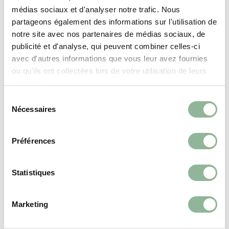
Deville défie le temps qui passe et le temps qu’il fait. Par nature,
médias sociaux et d'analyser notre trafic. Nous
le...
partageons également des informations sur l'utilisation de
LIRE LA SUITE
notre site avec nos partenaires de médias sociaux, de
publicité et d'analyse, qui peuvent combiner celles-ci
avec d'autres informations que vous leur avez fournies
ou qu'ils ont collectées lors de votre utilisation de leurs
services.
S
Nécessaires
é
l
e
Préférences
c
t
i
Statistiques
o
n
Marketing
d
u