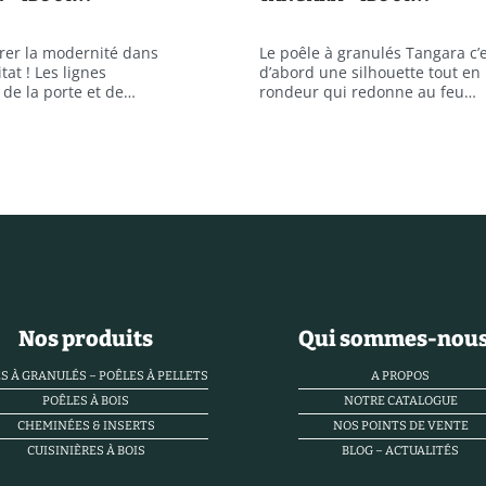
trer la modernité dans
Le poêle à granulés Tangara c’
tat ! Les lignes
d’abord une silhouette tout en
 de la porte et de…
rondeur qui redonne au feu…
Nos produits
Qui sommes-nous
S À GRANULÉS – POÊLES À PELLETS
A PROPOS
POÊLES À BOIS
NOTRE CATALOGUE
CHEMINÉES & INSERTS
NOS POINTS DE VENTE
CUISINIÈRES À BOIS
BLOG – ACTUALITÉS