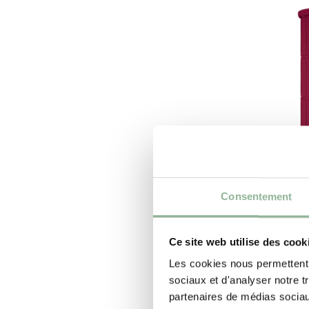
Consentement
POÊLES À
POÊLES À
Ce site web utilise des cook
PIRANGA
Les cookies nous permettent d
sociaux et d'analyser notre t
Le poêle 
partenaires de médias sociaux
trouve sa