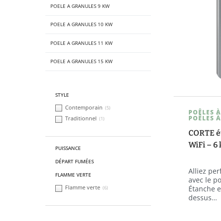
POELE A GRANULES 9 KW
POELE A GRANULES 10 KW
POELE A GRANULES 11 KW
POELE A GRANULES 15 KW
STYLE
Contemporain
(5)
POÊLES À
POÊLES À
Traditionnel
(1)
CORTE é
WiFi – 6
PUISSANCE
DÉPART FUMÉES
Alliez pe
FLAMME VERTE
avec le p
Flamme verte
Étanche e
(6)
dessus…