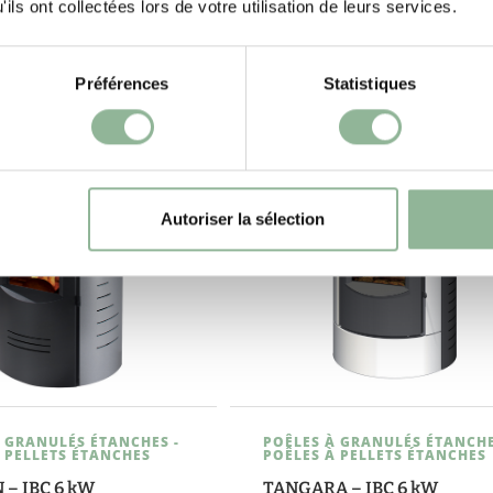
ntérieurs, classiques ou
ils ont collectées lors de votre utilisation de leurs services.
s.…
Préférences
Statistiques
Autoriser la sélection
 GRANULÉS ÉTANCHES -
POÊLES À GRANULÉS ÉTANCHE
 PELLETS ÉTANCHES
POÊLES À PELLETS ÉTANCHES
 – IBC 6 kW
TANGARA – IBC 6 kW