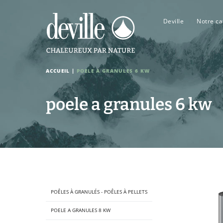
Deville
Notre ca
ACCUEIL
|
POELE A GRANULES 6 KW
poele a granules 6 kw
POÊLES À GRANULÉS - POÊLES À PELLETS
POELE A GRANULES 8 KW