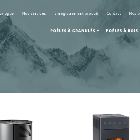
talogue
Nos services
Enregistrement produit
Contact
Nos p
POÊLES À GRANULÉS
POÊLES À BOIS