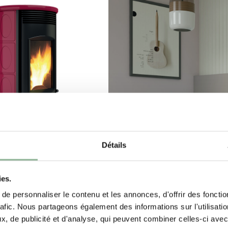
Détails
 GRANULÉS ÉTANCHES -
 PELLETS ÉTANCHES
ies.
 – IBC 6 kW
e personnaliser le contenu et les annonces, d'offrir des fonctio
POÊLES À GRANULÉS ÉTANCHES -
rafic. Nous partageons également des informations sur l'utilisati
à granulés Piranga
, de publicité et d'analyse, qui peuvent combiner celles-ci avec
 place dans tous les
Piranga