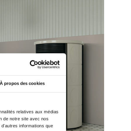
À propos des cookies
nnalités relatives aux médias
 POÊLES À PELLETS ÉTANCHES
on de notre site avec nos
 d'autres informations que