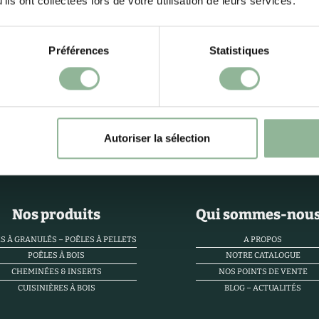
ils ont collectées lors de votre utilisation de leurs services.
Préférences
Statistiques
Autoriser la sélection
Nos produits
Qui sommes-nous
S À GRANULÉS – POÊLES À PELLETS
A PROPOS
POÊLES À BOIS
NOTRE CATALOGUE
CHEMINÉES & INSERTS
NOS POINTS DE VENTE
CUISINIÈRES À BOIS
BLOG – ACTUALITÉS